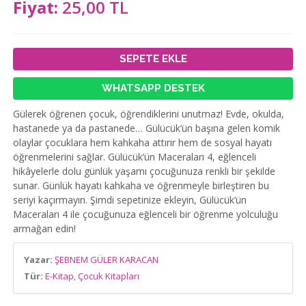
Fiyat:
25,00 TL
SEPETE EKLE
WHATSAPP DESTEK
Gülerek öğrenen çocuk, öğrendiklerini unutmaz! Evde, okulda,
hastanede ya da pastanede… Gülücük’ün başına gelen komik
olaylar çocuklara hem kahkaha attırır hem de sosyal hayatı
öğrenmelerini sağlar. Gülücük’ün Maceraları 4, eğlenceli
hikâyelerle dolu günlük yaşamı çocuğunuza renkli bir şekilde
sunar. Günlük hayatı kahkaha ve öğrenmeyle birleştiren bu
seriyi kaçırmayın. Şimdi sepetinize ekleyin, Gülücük’ün
Maceraları 4 ile çocuğunuza eğlenceli bir öğrenme yolculuğu
armağan edin!
Yazar:
ŞEBNEM GÜLER KARACAN
Tür:
E-Kitap
,
Çocuk Kitapları