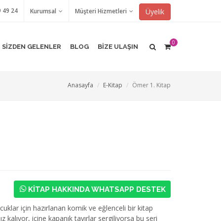
9 49 24
Üyelik
Kurumsal
Müşteri Hizmetleri
0
SİZDEN GELENLER
BLOG
BİZE ULAŞIN
Anasayfa
E-Kitap
Ömer 1. Kitap
KİTAP HAKKINDA WHATSAPP DESTEK
uklar için hazırlanan komik ve eğlenceli bir kitap
kalıyor, içine kapanık tavırlar sergiliyorsa bu seri