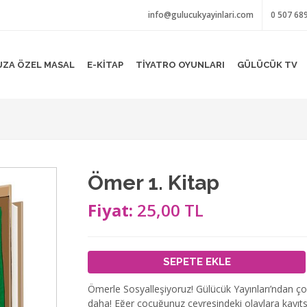
info@gulucukyayinlari.com
0 507 68
ZA ÖZEL MASAL
E-KİTAP
TİYATRO OYUNLARI
GÜLÜCÜK TV
Ömer 1. Kitap
Fiyat:
25,00 TL
SEPETE EKLE
Ömerle Sosyalleşiyoruz! Gülücük Yayınları’ndan çoc
daha! Eğer çocuğunuz çevresindeki olaylara kayıtsız 