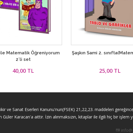
ile Matematik Öğreniyorum
Şaşkın Sami 2. sınıfta(Matem
2`li set
40,00 TL
25,00 TL
 Fikir ve Sanat Eserleri Kanunu'nun(FSEK) 21,22,23. maddeleri gereğince
r Karacan'a aittir. İzin alınmaksızın, kitaplar ile ilgili hiç bir işlem
info@g