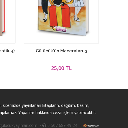
atik-4)
Gülücük`ün Maceraları-3
Şaşkın Sa
25,00 TL
, sitemizde yayınlanan kitapların, dağıtım, basım,
 yapılamaz. Yapanlar hakkında cezai işlem yapılacaktır.
ulucukyayinlari.com
·
0 507 689 49 24
·