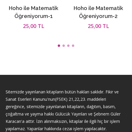
Hoho ile Matematik
Hoho ile Matematik
Öğreniyorum-1
Öğreniyorum-2
25,00 TL
25,00 TL
Sitemizde yayınlanan kitapların bütün hakları saklıdır. Fikir ve
Sanat Eserleri Kanunu'nun(FSEK) 21,22,23. maddeleri
gereğince, sitemizde yayınlanan kitapların, dağıtım, basım,
çoğaltma ve yayma hakkı Gülücük Yayınları ve Şebnem Güler
Karacan'a aittir. İzin alınmaksızın, kitaplar ile ilgili hiç bir işlem
yapılamaz. Yapanlar hakkında cezai işlem yapılacaktır.